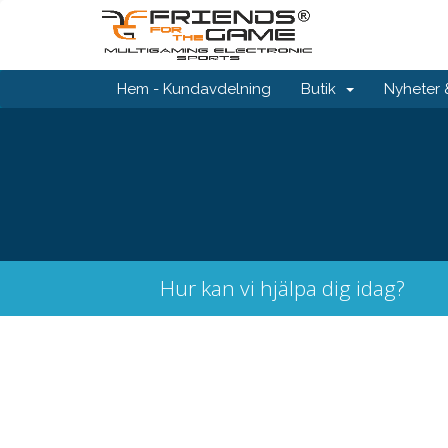
Hem - Kundavdelning
Butik
Nyheter
Hur kan vi hjälpa dig idag?