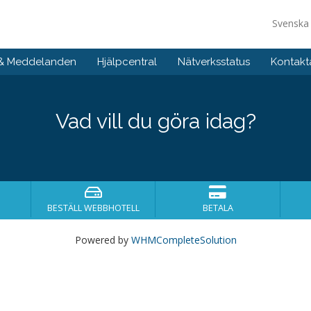
Svensk
 & Meddelanden
Hjälpcentral
Nätverksstatus
Kontakt
Vad vill du göra idag?
BESTÄLL WEBBHOTELL
BETALA
Powered by
WHMCompleteSolution