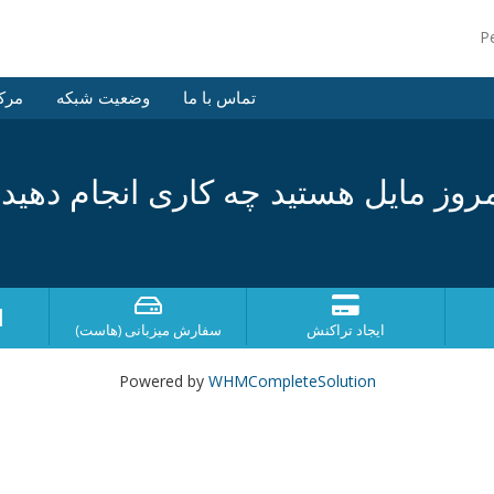
P
تماس با ما
وضعیت شبکه
مرک
روز مایل هستید چه کاری انجام دهید
ا
ایجاد تراکنش
سفارش میزبانی (هاست)
Powered by
WHMCompleteSolution