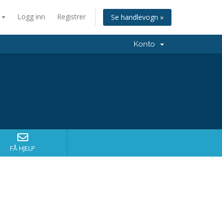
n
Logg inn
Registrer
Se handlevogn »
Konto
FÅ HJELP