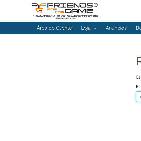
Área do Cliente
Loja
Anúncios
B
Es
E-