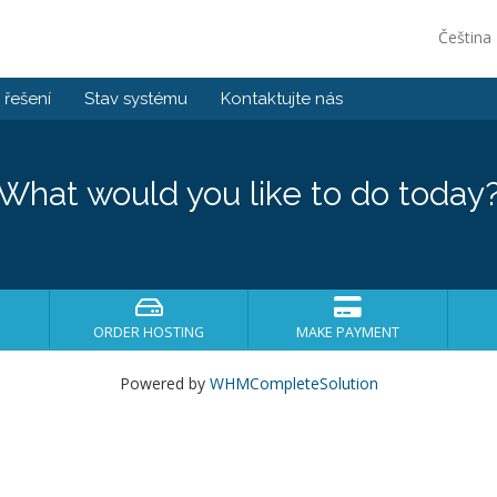
Čeština
řešení
Stav systému
Kontaktujte nás
What would you like to do today
ORDER HOSTING
MAKE PAYMENT
Powered by
WHMCompleteSolution