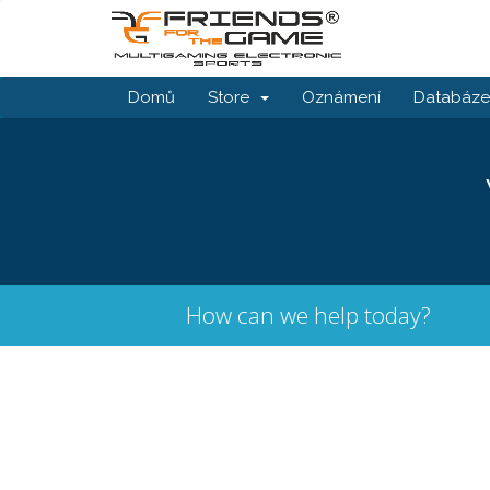
Domů
Store
Oznámení
Databáze 
How can we help today?