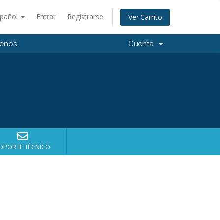
spañol
Entrar
Registrarse
Ver Carrito
tenos
Cuenta
OPORTE TÉCNICO