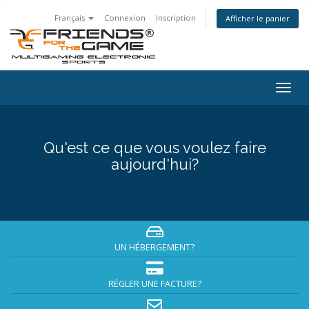
Français
Connexion
Inscription
Afficher le panier
Bascu
la
navig
Qu'est ce que vous voulez faire
aujourd'hui?
UN HÉBERGEMENT?
RÉGLER UNE FACTURE?